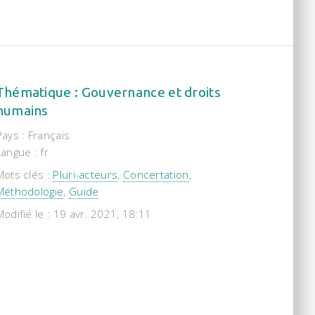
Thématique : Gouvernance et droits
humains
Pays : Français
Langue : fr
Mots clés :
Pluri-acteurs
,
Concertation
,
Méthodologie
,
Guide
Modifié le : 19 avr. 2021, 18:11