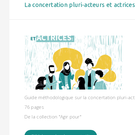
La concertation pluri-acteurs et actrice
Guide méthodologique sur la concertation pluri-act
76 pages
De la collection "Agir pour"